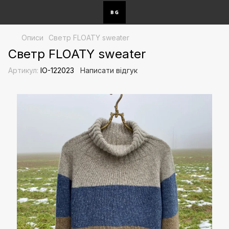
Описи
Светр FLOATY sweater
Светр FLOATY sweater
Артикул:
IO-122023
Написати відгук