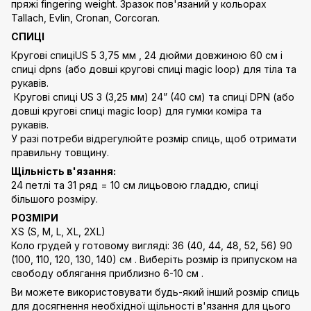
пряжі fingering weight. Зразок пов'язаний у кольорах
Tallach, Evlin, Cronan, Corcoran.
СПИЦІ
Кругові спиціUS 5 3,75 мм , 24 дюйми довжиною 60 см і
спиці dpns (або довші кругові спиці magic loop) для тіла та
рукавів.
Кругові спиці US 3 (3,25 мм) 24” (40 см) та спиці DPN (або
довші кругові спиці magic loop) для гумки коміра та
рукавів.
У разі потреби відрегулюйте розмір спиць, щоб отримати
правильну товщину.
Щільність в'язання:
24 петлі та 31 ряд = 10 см лицьовою гладдю, спиці
більшого розміру.
РОЗМІРИ
XS (S, M, L, XL, 2XL)
Коло грудей у ​​готовому вигляді: 36 (40, 44, 48, 52, 56) 90
(100, 110, 120, 130, 140) см . Виберіть розмір із припуском на
свободу облягання приблизно 6-10 см .
Ви можете використовувати будь-який інший розмір спиць
для досягнення необхідної щільності в'язання для цього