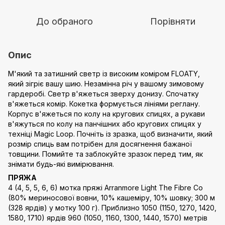
До обраного
Порівняти
Опис
М'який та затишний светр із високим коміром FLOATY,
який зігріє вашу шию. Незамінна річ у вашому зимовому
гардеробі. Светр в'яжеться зверху донизу. Спочатку
в'яжеться комір. Кокетка формується лініями реглану.
Корпус в'яжеться по колу на кругових спицях, а рукави
в'яжуться по колу на панчішних або кругових спицях у
техніці Magic Loop. Почніть із зразка, щоб визначити, який
розмір спиць вам потрібен для досягнення бажаної
товщини. Помийте та заблокуйте зразок перед тим, як
знімати будь-які вимірювання.
ПРЯЖА
4 (4, 5, 5, 6, 6) мотка пряжі Arranmore Light The Fibre Co
(80% мериносової вовни, 10% кашеміру, 10% шовку; 300 м
(328 ярдів) у мотку 100 г). Приблизно 1050 (1150, 1270, 1420,
1580, 1710) ярдів 960 (1050, 1160, 1300, 1440, 1570) метрів