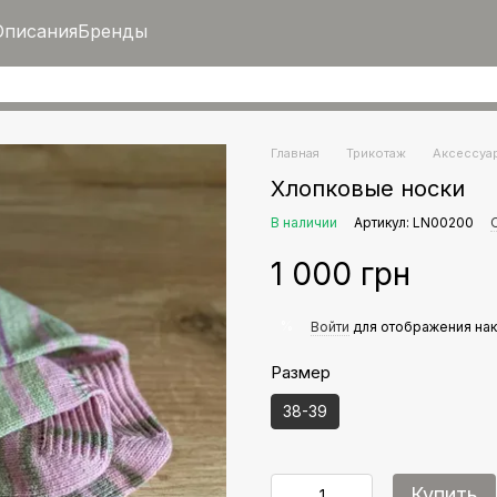
Описания
Бренды
Главная
Трикотаж
Аксессуа
Хлопковые носки
В наличии
Артикул: LN00200
1 000 грн
%
Войти
для отображения нак
Размер
38-39
Купить