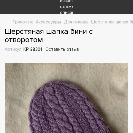
Трикотаж
Аксессуары
Для головы
Шерстяная шапка б
Шерстяная шапка бини с
отворотом
Артикул:
KP-28301
Оставить отзыв